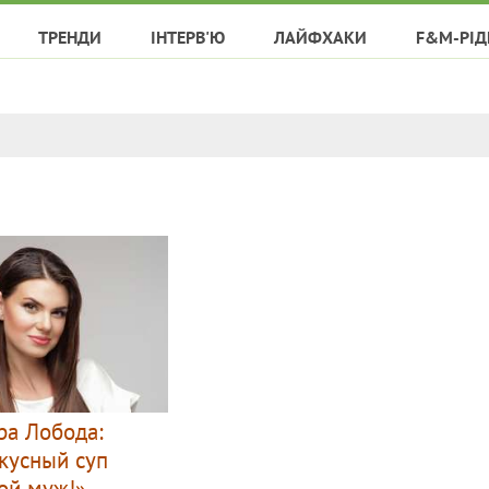
ТРЕНДИ
ІНТЕРВ'Ю
ЛАЙФХАКИ
F&M-РІД
ра Лобода:
кусный суп
мой муж!»