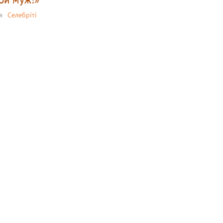
я
Селебріті