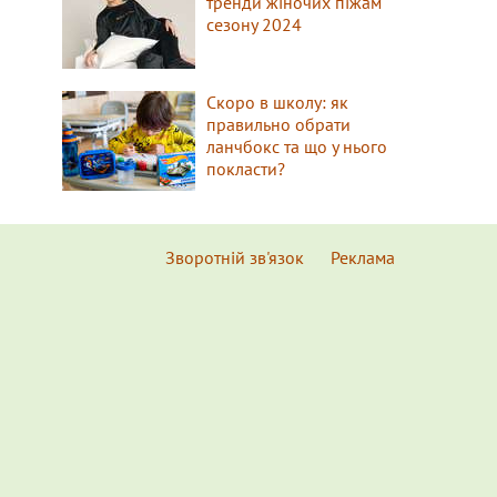
тренди жіночих піжам
сезону 2024
Скоро в школу: як
правильно обрати
ланчбокс та що у нього
покласти?
Зворотній зв'язок
Реклама