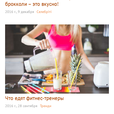
брокколи – это вкусно!
2016 г., 9 декабря
Селебріті
Что едят фитнес-тренеры
2016 г., 28 сентября
Тренди