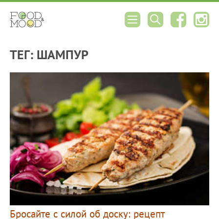
ТЕГ: ШАМПУР
Бросайте с силой об доску: рецепт