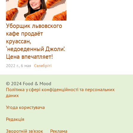
Уборщик львовского
кафе продаёт
круассан,
‘недоеденный Джоли’.
Цена впечатляет!
2022 г., 6 мая
Селебріті
© 2024 Food & Мood
Політика у сфері конфіденційності та персональних
даних
Угода користувача
Редакція
Зворотній зв'язок
Реклама