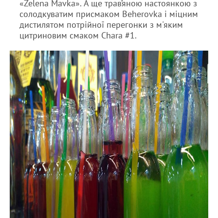
«Zelena Mavka». А ще трав’яною настоянкою з
солодкуватим присмаком Beherovka і міцним
дистилятом потрійної перегонки з м'яким
цитриновим смаком Chara #1.