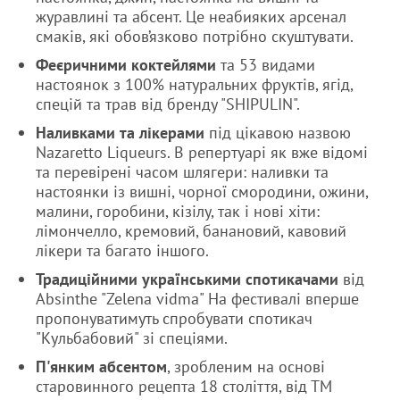
журавлині та абсент. Це неабияких арсенал
смаків, які обов’язково потрібно скуштувати.
Феєричними коктейлями
та 53 видами
настоянок з 100% натуральних фруктів, ягід,
спецій та трав від бренду "SHIPULIN".
Наливками та лікерами
під цікавою назвою
Nazaretto Liqueurs. В репертуарі як вже відомі
та перевірені часом шлягери: наливки та
настоянки із вишні, чорної смородини, ожини,
малини, горобини, кізілу, так і нові хіти:
лімончелло, кремовий, банановий, кавовий
лікери та багато іншого.
Традиційними українськими спотикачами
від
Absinthe "Zelena vidma" На фестивалі вперше
пропонуватимуть спробувати спотикач
"Кульбабовий" зі спеціями.
П'янким абсентом
, зробленим на основі
старовинного рецепта 18 століття, від ТМ