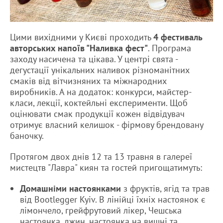
Цими вихідними у Києві проходить
4 фестиваль
авторських напоїв "Наливка фест"
. Програма
заходу насичена та цікава. У центрі свята -
дегустації унікальних наливок різноманітних
смаків від вітчизняних та міжнародних
виробників. А на додаток: конкурси, майстер-
класи, лекції, коктейльні експерименти. Щоб
оцінювати смак продукції кожен відвідувач
отримує власний келишок - фірмову брендовану
баночку.
Протягом двох днів 12 та 13 травня в галереї
мистецтв "Лавра" киян та гостей пригощатимуть:
Домашніми настоянками
з фруктів, ягід та трав
від Bootlegger Kyiv. В лінійці їхніх настоянок є
лімончело, грейфрутовий лікер, Чешська
настоянка, джин, настоянка на вишні та