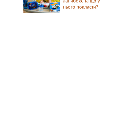
ланчбокс та що у
нього покласти?