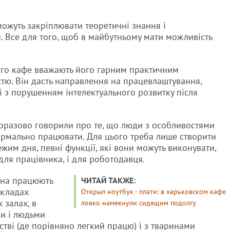
можуть закріплювати теоретичні знання і
. Все для того, щоб в майбутньому мати можливість
ного кафе вважають його гарним практичним
тю. Він дасть направлення на працевлаштування,
і з порушенням інтелектуального розвитку після
норазово говорили про те, що люди з особливостями
ормально працювати. Для цього треба лише створити
жим дня, певні функції, які вони можуть виконувати,
для працівника, і для роботодавця.
уна працюють
ЧИТАЙ ТАКЖЕ:
акладах
Открыл ноутбук - плати: в харьковском кафе
 залах, в
ловко намекнули сидящим подолгу
ми і людьми
рстві (де порівняно легкий працю) і з тваринами