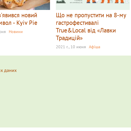
з'явився новий
Що не пропустити на 8-му
вол - Kyiv Pie
гастрофестивалі
True&Local від «Лавки
июня
Новини
Традицій»
2021 г., 10 июня
Афіша
их даних