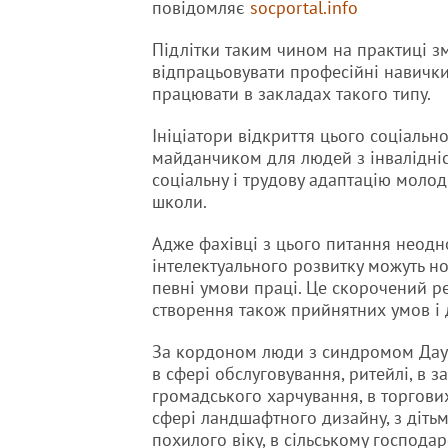
повідомляє
socportal.info
Підлітки таким чином на практиці з
відпрацьовувати професійні навички
працювати в закладах такого типу.
Ініціатори відкриття цього соціаль
майданчиком для людей з інвалідніс
соціальну і трудову адаптацію молод
школи.
Адже фахівці з цього питання неод
інтелектуального розвитку можуть н
певні умови праці. Це скорочений ре
створення також прийнятних умов і 
За кордоном люди з синдромом Да
в сфері обслуговування, ритейлі, в з
громадського харчування, в торгових
сфері ландшафтного дизайну, з діть
похилого віку, в сільському господа