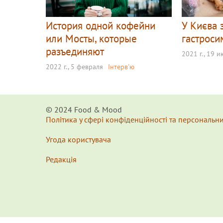
История одной кофейни
У Києва 
или Мосты, которые
гастросим
разъединяют
2021 г., 19 
2022 г., 5 февраля
Інтерв'ю
© 2024 Food & Мood
Політика у сфері конфіденційності та персональн
Угода користувача
Редакція
x