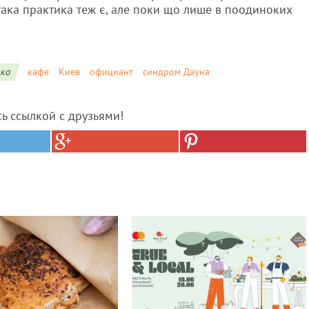
і така практика теж є, але поки що лише в поодиноких
нко
кафе
Киев
официант
синдром Дауна
сь ссылкой с друзьями!