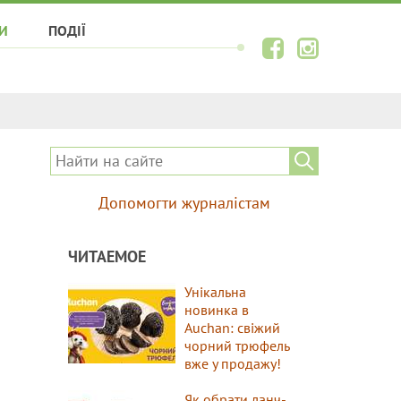
И
ПОДІЇ
Допомогти журналістам
ЧИТАЕМОЕ
Унікальна
новинка в
Auchan: свіжий
чорний трюфель
вже у продажу!
Як обрати ланч-