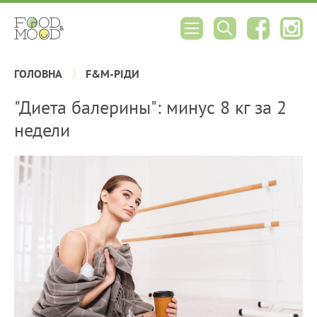
ГОЛОВНА
F&M-РІДИ
"Диета балерины": минус 8 кг за 2
недели