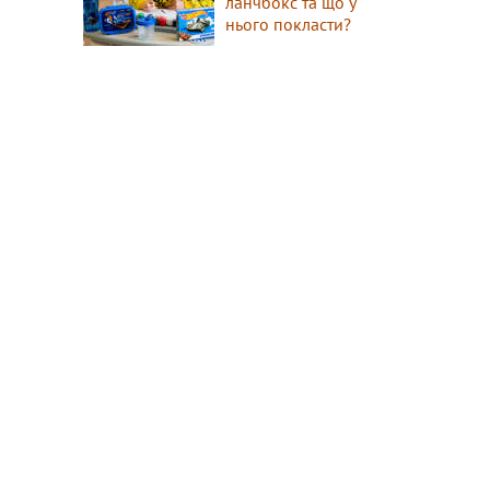
ланчбокс та що у
нього покласти?