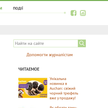
И
ПОДІЇ
Допомогти журналістам
ЧИТАЕМОЕ
Унікальна
новинка в
Auchan: свіжий
чорний трюфель
вже у продажу!
Як обрати ланч-