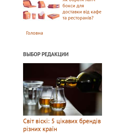
бокси для
доставки від кафе
та ресторанів?
Головна
ВЫБОР РЕДАКЦИИ
Світ віскі: 5 цікавих брендів
різних країн