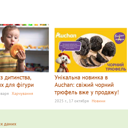
 з дитинства,
Унікальна новинка в
х для фігури
Auchan: свіжий чорний
трюфель вже у продажу!
нваря
Харчування
2025 г., 17 октября
Новини
их даних