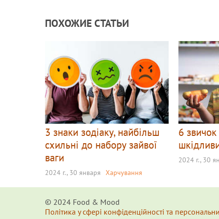
ПОХОЖИЕ СТАТЬИ
3 знаки зодіаку, найбільш
6 звичок
схильні до набору зайвої
шкідливи
ваги
2024 г., 30 я
2024 г., 30 января
Харчування
© 2024 Food & Мood
Політика у сфері конфіденційності та персональн