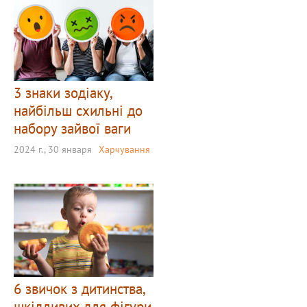
3 знаки зодіаку,
найбільш схильні до
набору зайвої ваги
2024 г., 30 января
Харчування
6 звичок з дитинства,
шкідливих для фігури