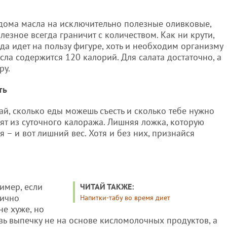
 дома масла на исключительно полезные оливковые,
лезное всегда граничит с количеством. Как ни крути,
гда идет на пользу фигуре, хоть и необходим организму
сла содержится 120 калорий. Для салата достаточно, а
ру.
ть
й, сколько еды можешь съесть и сколько тебе нужно
ят из суточного калоража. Лишняя ложка, которую
я – и вот лишний вес. Хотя и без них, признайся
имер, если
ЧИТАЙ ТАКЖЕ:
тично
Напитки-табу во время диет
не хуже, но
вь выпечку не на основе кисломолочных продуктов, а