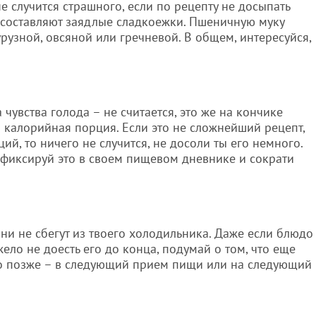
е случится страшного, если по рецепту не досыпать
ы составляют заядлые сладкоежки. Пшеничную муку
рузной, овсяной или гречневой. В общем, интересуйся,
за чувства голода – не считается, это же на кончике
 калорийная порция. Если это не сложнейший рецепт,
й, то ничего не случится, не досоли ты его немного.
 фиксируй это в своем пищевом дневнике и сократи
они не сбегут из твоего холодильника. Даже если блюдо
ело не доесть его до конца, подумай о том, что еще
го позже – в следующий прием пищи или на следующий