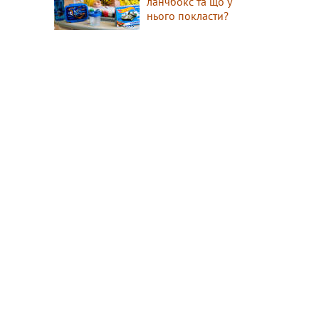
ланчбокс та що у
нього покласти?