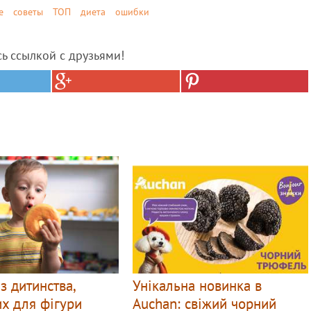
е
советы
ТОП
диета
ошибки
сь ссылкой с друзьями!
 з дитинства,
Унікальна новинка в
х для фігури
Auchan: свіжий чорний