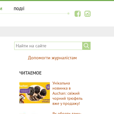
И
ПОДІЇ
Допомогти журналістам
ЧИТАЕМОЕ
Унікальна
новинка в
Auchan: свіжий
чорний трюфель
вже у продажу!
Як обрати ланч-