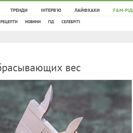
ТРЕНДИ
ІНТЕРВ'Ю
ЛАЙФХАКИ
F&M-РІД
РЕЦЕПТИ
НОВИНИ
ГІД
СЕЛЕБРІТІ
брасывающих вес