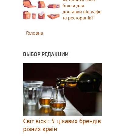
бокси для
доставки від кафе
та ресторанів?
Головна
ВЫБОР РЕДАКЦИИ
Світ віскі: 5 цікавих брендів
різних країн