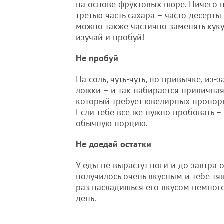
на основе фруктовых пюре. Ничего н
третью часть сахара – часто десерт
можно также частично заменять куку
изучай и пробуй!
Не пробуй
На соль, чуть-чуть, по привычке, из-
ложки – и так набирается приличная
который требует ювелирных пропорци
Если тебе все же нужно пробовать –
обычную порцию.
Не доедай остатки
У еды не вырастут ноги и до завтра 
получилось очень вкусным и тебе тяж
раз насладишься его вкусом немно
день.