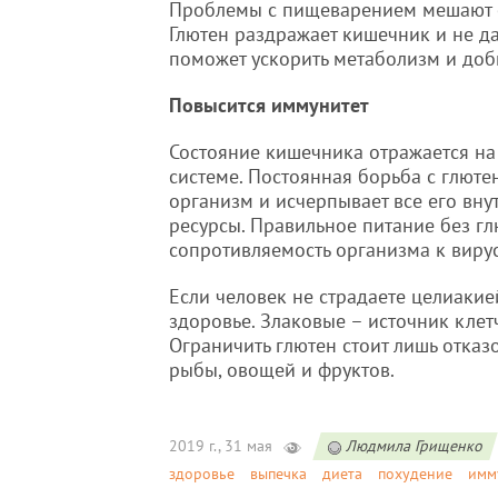
Проблемы с пищеварением мешают с
Глютен раздражает кишечник и не да
поможет ускорить метаболизм и доб
Повысится иммунитет
Состояние кишечника отражается н
системе. Постоянная борьба с глюте
организм и исчерпывает все его вну
ресурсы. Правильное питание без г
сопротивляемость организма к виру
Если человек не страдаете целиакией
здоровье. Злаковые – источник кле
Ограничить глютен стоит лишь отказ
рыбы, овощей и фруктов.
2019 г., 31 мая
Людмила Грищенко
здоровье
выпечка
диета
похудение
имм