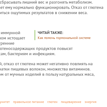
брасывать лишний вес и разгонять метаболизм.
ет ему нормально функционировать. Отказ от глютена
иться ощутимых результатов в снижении веса.
а иммунной
ЧИТАЙ ТАКЖЕ:
ном истощает
Как помочь гормональной системе
тренние
лютеносодержащих продуктов повысят
сам, бактериям и инфекциям.
, отказ от глютена может негативно повлиять на
тчатки пищевых волокон, множества витаминов.
ом от мучных изделий в пользу натуральных мяса,
унитет
правильное питание
глютен
пищеварение
энергия