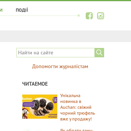
И
ПОДІЇ
Допомогти журналістам
ЧИТАЕМОЕ
Унікальна
новинка в
Auchan: свіжий
чорний трюфель
вже у продажу!
Як обрати ланч-