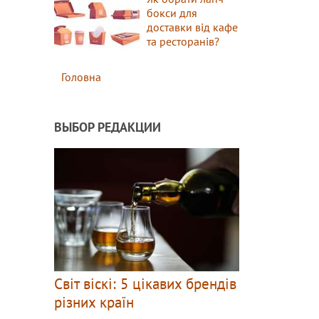
бокси для
доставки від кафе
та ресторанів?
Головна
ВЫБОР РЕДАКЦИИ
Світ віскі: 5 цікавих брендів
різних країн