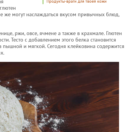
ая
Продукты-враги для твоей кожи
 глютен
ые же могут наслаждаться вкусом привычных блюд,
ице, ржи, овсе, ячмене а также в крахмале. Глютен
ти. Тесто с добавлением этого белка становится
ка пышной и мягкой. Сегодня клейковина содержится
х.