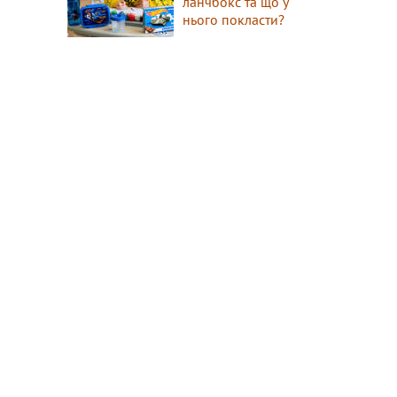
ланчбокс та що у
нього покласти?