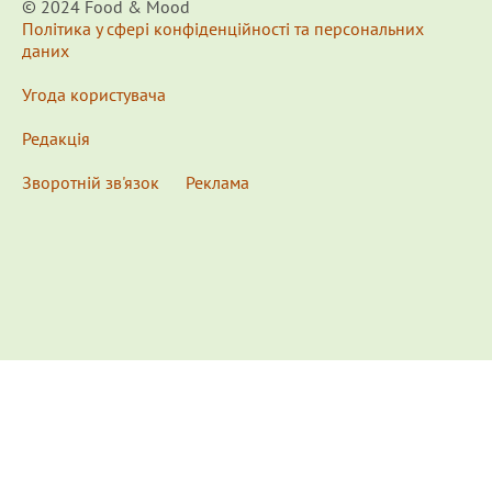
© 2024 Food & Мood
Політика у сфері конфіденційності та персональних
даних
Угода користувача
Редакція
Зворотній зв'язок
Реклама
x
Для удобства пользования сайтом используются
Cookies.
Подробнее...
This website uses Cookies to ensure you get the best
experience on our website.
Learn more...
Ознакомлен(а) /