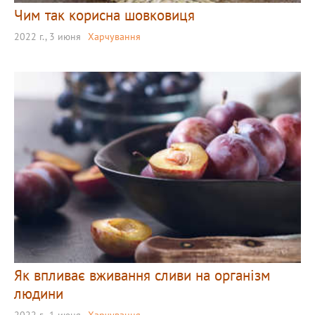
Чим так корисна шовковиця
2022 г., 3 июня
Харчування
Як впливає вживання сливи на організм
людини