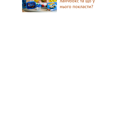
ланчбокс та що у
нього покласти?