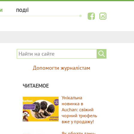
И
ПОДІЇ
Допомогти журналістам
ЧИТАЕМОЕ
Унікальна
новинка в
Auchan: свіжий
чорний трюфель
вже у продажу!
Як обрати ланч-