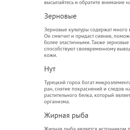
высыпайтесь и обратите внимание н
Зерновые
Зерновые культуры содержат много 
Он смягчит и придаст сияния, помож
более эластичными. Также зерновые
способствуют своевременному выводу
кожи.
Нут
Турецкий горох богат микроэлемент
ран, снятие покраснений и следов н
растительного белка, который являе
организма.
Жирная рыба
Жирная рыба является источником 