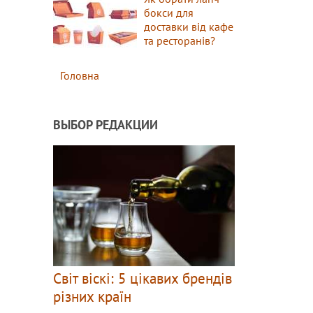
бокси для
доставки від кафе
та ресторанів?
Головна
ВЫБОР РЕДАКЦИИ
Світ віскі: 5 цікавих брендів
різних країн