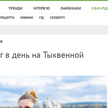
ТРЕНДИ
ІНТЕРВ'Ю
ЛАЙФХАКИ
F&M-РІД
РЕЦЕПТИ
НОВИНИ
ГІД
СЕЛЕБРІТІ
НЯ
кг в день на Тыквенной