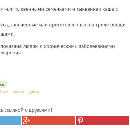
лем или тыквенными семечками и тыквенная каша с
мяса, запеченные или приготовленные на гриле овощи.
вощами.
вопоказана людям с хроническими заболеваниями
еварения.
ко
 вес
режим
диеты
сь ссылкой с друзьями!