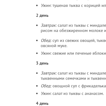
Ужин
: тушеная тыква с корицей и
2 день
Завтрак
: салат из тыквы с минда
рисом на обезжиренном молоке ил
Обед
: суп из свежих овощей, тык
овсяной муке.
Ужин
: свежие или печеные яблоки
3 день
Завтрак
: салат из тыквы с миндал
тыквенными семечками и тыквенн
Обед
: овощной суп с фрикадельк
Ужин
: салат из тыквы с ананасом.
4 день