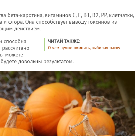
 бета-каротина, витаминов С, Е, В1, В2, РР, клетчатки,
ка и фтора. Она способствует выводу токсинов из
ющим действием.
и способна
ЧИТАЙ ТАКЖЕ:
ы рассчитано
О чем нужно помнить, выбирая тыкву
Вы можете
 будете довольны результатом.