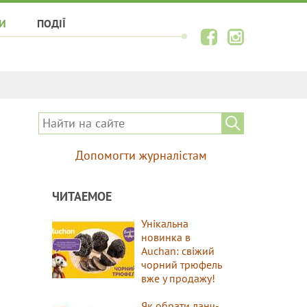
И
ПОДІЇ
Допомогти журналістам
ЧИТАЕМОЕ
Унікальна
новинка в
Auchan: свіжий
чорний трюфель
вже у продажу!
Як обрати ланч-