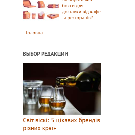
бокси для
доставки від кафе
та ресторанів?
Головна
ВЫБОР РЕДАКЦИИ
Світ віскі: 5 цікавих брендів
різних країн