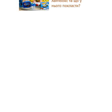
ланчбокс та що у
нього покласти?