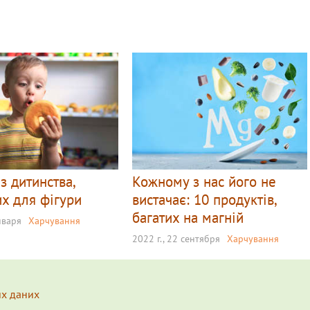
 з дитинства,
Кожному з нас його не
х для фігури
вистачає: 10 продуктів,
багатих на магній
нваря
Харчування
2022 г., 22 сентября
Харчування
их даних