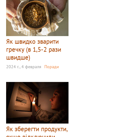
Як швидко зварити
гречку (в 1,5-2 рази
швидше)
2024 г., 4 февраля
Поради
Як зберегти продукти,
якщо відключили