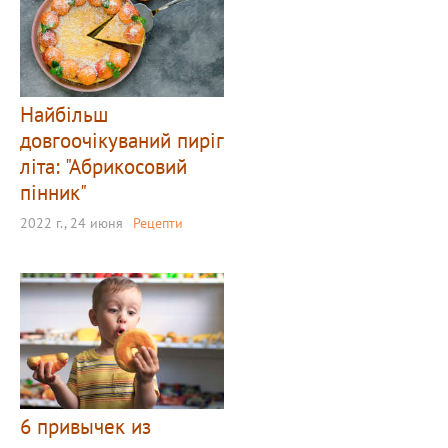
Найбільш
довгоочікуваний пиріг
літа: "Абрикосовий
пінник"
2022 г., 24 июня
Рецепти
6 привычек из