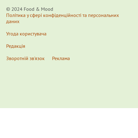
© 2024 Food & Мood
Політика у сфері конфіденційності та персональних
даних
Угода користувача
Редакція
Зворотній зв'язок
Реклама
x
Для удобства пользования сайтом используются
Cookies.
Подробнее...
This website uses Cookies to ensure you get the best