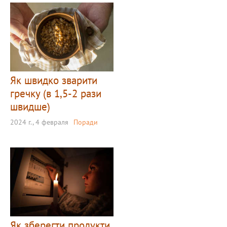
Як швидко зварити
гречку (в 1,5-2 рази
швидше)
2024 г., 4 февраля
Поради
Як зберегти продукти,