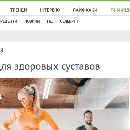
ТРЕНДИ
ІНТЕРВ'Ю
ЛАЙФХАКИ
F&M-РІД
РЕЦЕПТИ
НОВИНИ
ГІД
СЕЛЕБРІТІ
НЯ
ля здоровых суставов