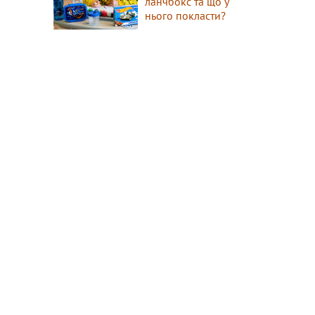
ланчбокс та що у
нього покласти?