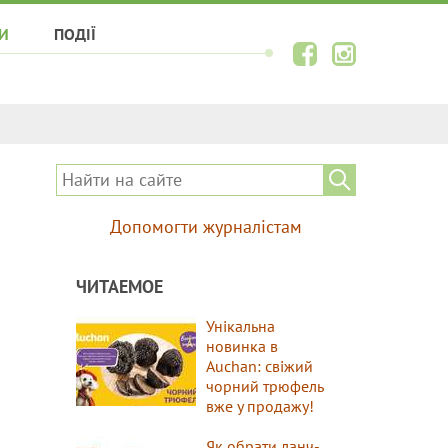
И
ПОДІЇ
Допомогти журналістам
ЧИТАЕМОЕ
Унікальна
новинка в
Auchan: свіжий
чорний трюфель
вже у продажу!
Як обрати ланч-