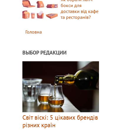
бокси для
доставки від кафе
та ресторанів?
Головна
ВЫБОР РЕДАКЦИИ
Світ віскі: 5 цікавих брендів
різних країн