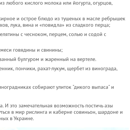
 из любого кислого молока или йогурта, огурцов,
жирное и острое блюдо из тушеных в масле ребрышек
ов, лука, вина и «повидла» из сладкого перца;
елятины с чесноком, перцем, солью и содой с
смеси говядины и свинины;
ванный булгуром и жаренный на вертеле.
нник, пончики, рахат-лукум, щербет из винограда,
виноградниках собирают улиток "дикого выпаса" и
а. И это замечательная возможность постичь азы
уться в мир рислинга и каберне совиньон, шардоне и
ных в Украине.