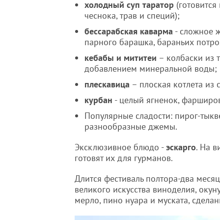
холодный суп таратор
(готовится
чеснока, трав и специй);
бессарабская каварма
- сложное 
парного барашка, бараньих потрох
кебабы и мититеи
– колбаски из т
добавлением минеральной воды;
плескавица
– плоская котлета из 
курбан
- целый ягненок, фарширо
Популярные сладости: пирог-тыкве
разнообразные джемы.
Эксклюзивное блюдо -
эскарго
. На 
готовят их для гурманов.
Длится фестиваль полтора-два месяц
великого искусства виноделия, окун
мерло, пино нуара и муската, сделан