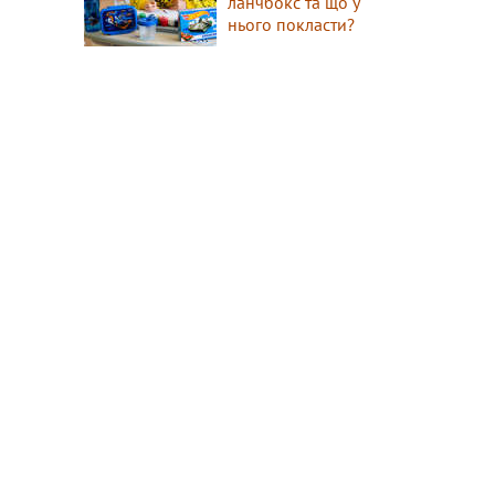
ланчбокс та що у
нього покласти?