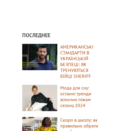
ПОСЛЕДНЕЕ
АМЕРИКАНСЬКІ
СТАНДАРТИ В
УКРАЇНСЬКІЙ
БЕЗПЕЦІ: ЯК
ТРЕНУЮТЬСЯ
БІЙЦІ SHERIFF
Мода для сну:
останні тренди
жіночих піжам
сезону 2024
Скоро в школу: як
правильно обрати