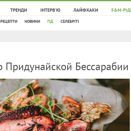
ТРЕНДИ
ІНТЕРВ'Ю
ЛАЙФХАКИ
F&M-РІД
РЕЦЕПТИ
НОВИНИ
ГІД
СЕЛЕБРІТІ
о Придунайской Бессарабии