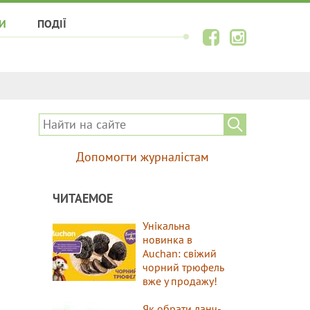
И
ПОДІЇ
Допомогти журналістам
ЧИТАЕМОЕ
Унікальна
новинка в
Auchan: свіжий
чорний трюфель
вже у продажу!
Як обрати ланч-