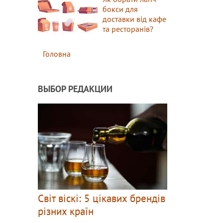
бокси для
доставки від кафе
та ресторанів?
Головна
ВЫБОР РЕДАКЦИИ
Світ віскі: 5 цікавих брендів
різних країн