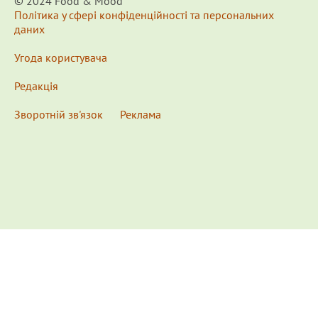
© 2024 Food & Мood
Політика у сфері конфіденційності та персональних
даних
Угода користувача
Редакція
Зворотній зв'язок
Реклама
x
Для удобства пользования сайтом используются
Cookies.
Подробнее...
This website uses Cookies to ensure you get the best
experience on our website.
Learn more...
Ознакомлен(а) /
OK