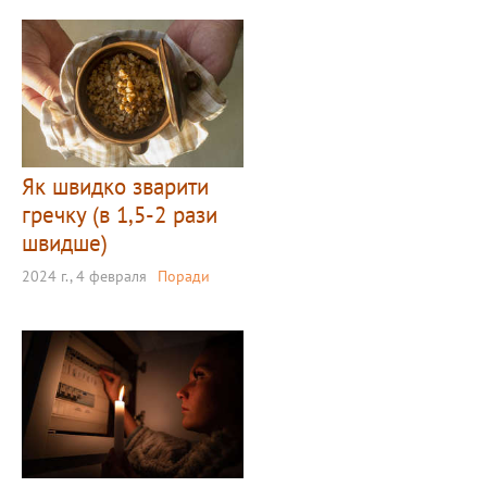
Як швидко зварити
гречку (в 1,5-2 рази
швидше)
2024 г., 4 февраля
Поради