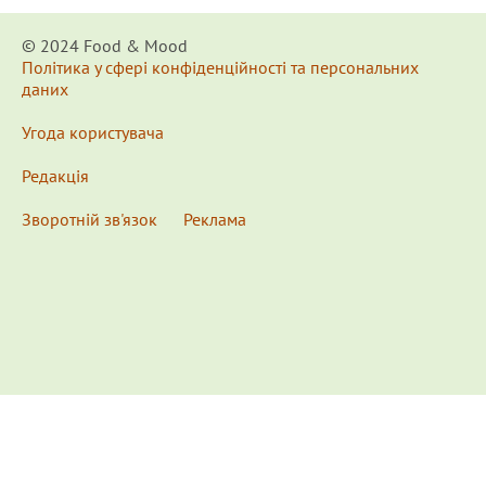
© 2024 Food & Мood
Політика у сфері конфіденційності та персональних
даних
Угода користувача
Редакція
Зворотній зв'язок
Реклама
x
Для удобства пользования сайтом используются
Cookies.
Подробнее...
This website uses Cookies to ensure you get the best