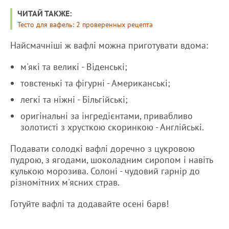
ЧИТАЙ ТАКЖЕ:
Тесто для вафель: 2 проверенных рецепта
Найсмачніші ж вафлі можна приготувати вдома:
м'які та великі - Віденські;
товстенькі та фігурні - Американські;
легкі та ніжні - Більгійські;
оригінальні за інгредієнтами, привабливо
золотисті з хрусткою скоринкою - Англійські.
Подавати солодкі вафлі доречно з цукровою
пудрою, з ягодами, шоколадним сиропом і навіть
кулькою морозива. Солоні - чудовий гарнір до
різномітних м'ясних страв.
Готуйте вафлі та додавайте осені барв!