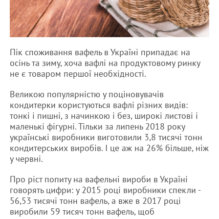
Пік споживання вафель в Україні припадає на
осінь та зиму, хоча вафлі на продуктовому ринку
не є товаром першої необхідності.
Великою популярністю у поціновувачів
кондитерки користуються вафлі різних видів:
тонкі і пишні, з начинкою і без, широкі листові і
маленькі фігурні. Тільки за липень 2018 року
українські виробники виготовили 3,8 тисячі тонн
кондитерських виробів. І це аж на 26% більше, ніж
у червні.
Про ріст попиту на вафельні вироби в Україні
говорять цифри: у 2015 році виробники спекли -
56,53 тисячі тонн вафель, а вже в 2017 році
виробили 59 тисяч тонн вафель, щоб