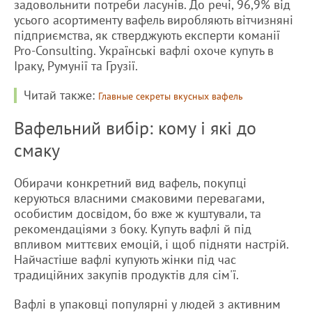
задовольнити потреби ласунів. До речі, 96,9% від
усього асортименту вафель виробляють вітчизняні
підприємства, як стверджують експерти команії
Pro-Consulting. Українські вафлі охоче купуть в
Іраку, Румунії та Грузії.
Читай также:
Главные секреты вкусных вафель
Вафельний вибір: кому і які до
смаку
Обирачи конкретний вид вафель, покупці
керуються власними смаковими перевагами,
особистим досвідом, бо вже ж куштували, та
рекомендаціями з боку. Купуть вафлі й під
впливом миттєвих емоцій, і щоб підняти настрій.
Найчастіше вафлі купують жінки під час
традиційних закупів продуктів для сім'ї.
Вафлі в упаковці популярні у людей з активним