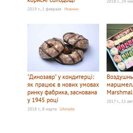
2018 г., 29 н
2019 г., 1 февраля
Новини
"Динозавр" у кондитерці:
Воздушны
як працює в нових умовах
маршмелл
ринку фабрика, заснована
Marshmal
у 1945 році
2017 г., 22 ав
2018 г., 8 марта
UAmade