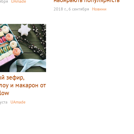
оября
UAmade
2018 г., 6 сентября
Новини
й зефир,
оу и макарон от
low
густа
UAmade