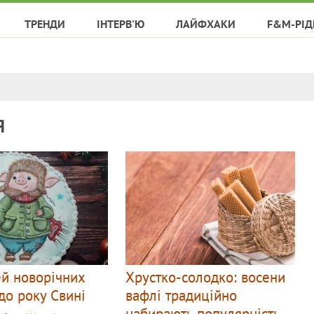
ТРЕНДИ
ІНТЕРВ'Ю
ЛАЙФХАКИ
F&M-РІД
Я
ей новорічних
Хрустко-солодко: восени
до року Свині
вафлі традиційно
набирають популярність