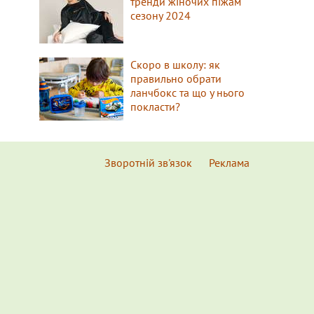
тренди жіночих піжам
сезону 2024
Скоро в школу: як
правильно обрати
ланчбокс та що у нього
покласти?
Зворотній зв'язок
Реклама