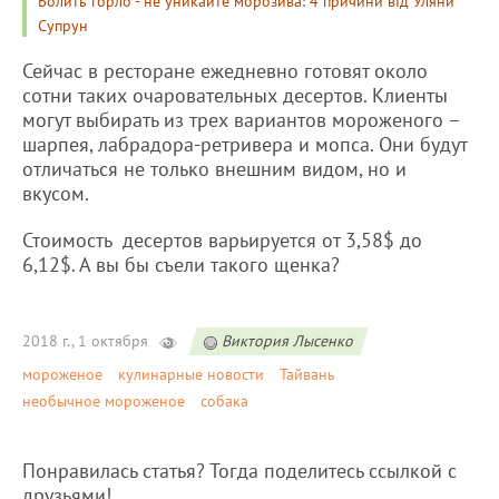
Болить горло - не уникайте морозива: 4 причини від Уляни
Супрун
Сейчас в ресторане ежедневно готовят около
сотни таких очаровательных десертов. Клиенты
могут выбирать из трех вариантов мороженого –
шарпея, лабрадора-ретривера и мопса. Они будут
отличаться не только внешним видом, но и
вкусом.
Стоимость десертов варьируется от 3,58$ до
6,12$. А вы бы съели такого щенка?
2018 г., 1 октября
Виктория Лысенко
мороженое
кулинарные новости
Тайвань
необычное мороженое
собака
Понравилась статья? Тогда поделитесь ссылкой с
друзьями!