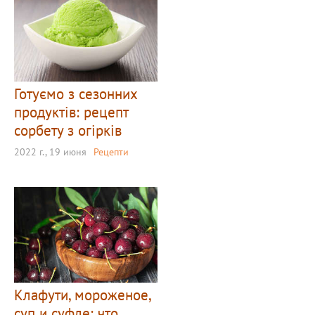
Готуємо з сезонних
продуктів: рецепт
сорбету з огірків
2022 г., 19 июня
Рецепти
Клафути, мороженое,
суп и суфле: что