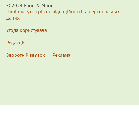
© 2024 Food & Мood
Політика у сфері конфіденційності та персональних
даних
Угода користувача
Редакція
Зворотній зв'язок
Реклама
x
Для удобства пользования сайтом используются
Cookies.
Подробнее...
This website uses Cookies to ensure you get the best
experience on our website.
Learn more...
Ознакомлен(а) /