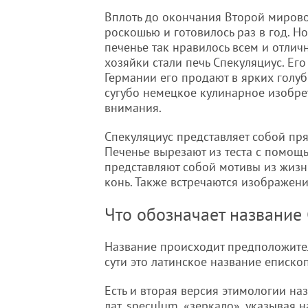
Вплоть до окончания Второй миров
роскошью и готовилось раз в год. Н
печенье так нравилось всем и отличн
хозяйки стали печь Спекуляциус. Его
Германии его продают в ярких голуб
сугубо немецкое кулинарное изобрете
внимания.
Спекуляциус представляет собой пря
Печенье вырезают из теста с помо
представляют собой мотивы из жизни
конь. Также встречаются изображен
Что обозначает название
Название происходит предположител
сути это латинское название епископ
Есть и вторая версия этимологии наз
лат. speculum, «зеркало», указывая