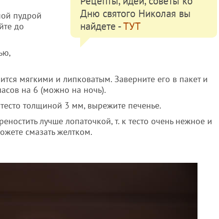
Рецепты, идеи, советы ко
Дню святого Николая вы
ной пудрой
найдете -
ТУТ
йте до
ью,
ится мягкими и липковатым. Заверните его в пакет и
асов на 6 (можно на ночь).
 тесто толщиной 3 мм, вырежите печенье.
еностить лучше лопаточкой, т. к тесто очень нежное и
ожете смазать желтком.