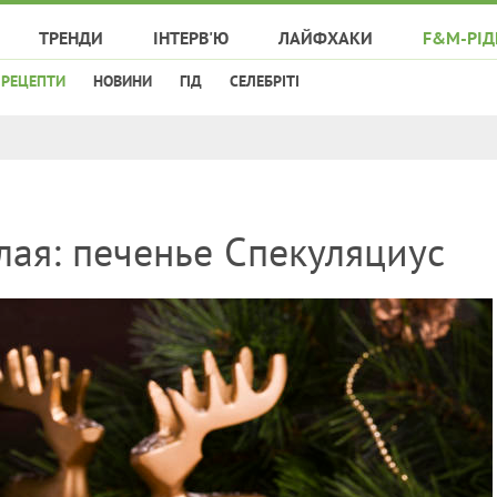
ТРЕНДИ
ІНТЕРВ'Ю
ЛАЙФХАКИ
F&M-РІД
РЕЦЕПТИ
НОВИНИ
ГІД
СЕЛЕБРІТІ
лая: печенье Спекуляциус