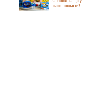
ланчбокс та що у
нього покласти?