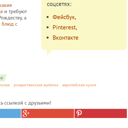
соцсетях:
какие
дя
и требуют
Фейсбук
,
Рождеству, а
 блюд с
Pinterest
,
Вконтакте
ко
колая
рождественская выпечка
европейская кухня
сь ссылкой с друзьями!