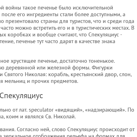
ой войны такое печенье было исключительной
о после его ингредиенты стали более доступными, а
о презентовало страны для туристов, что и среди года
 часто можно встретить его и в туристических местах. В
ых коробках и вообще считают, что Спекуляциус -
ние, печенье тут часто дарят в качестве знака
ное хрустящее печенье, достаточно тоненькое.
щью деревянной или железной формы. Фигурки
 Святого Николая: корабль, крестьянский двор, слон,
ия мельниц и прочих предметов.
 Спекуляциус
ьно от лат. speculator «видящий», «надзирающий». По
а, коим и являлся Св. Николай.
вания. Согласно ней, слово Спекуляциус происходит от
 на зеркальное отображения рельефа на формах для