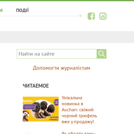
И
ПОДІЇ
Допомогти журналістам
ЧИТАЕМОЕ
Унікальна
новинка в
Auchan: свіжий
чорний трюфель
вже у продажу!
Як обрати ланч-