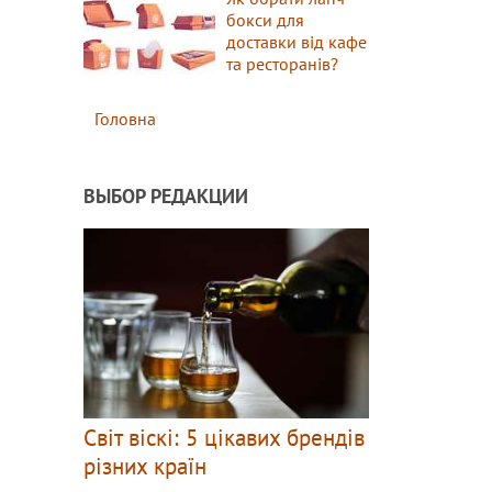
бокси для
доставки від кафе
та ресторанів?
Головна
ВЫБОР РЕДАКЦИИ
Світ віскі: 5 цікавих брендів
різних країн