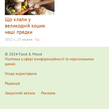
Що клали у
великодній кошик
наші предки
2022 г., 23 апреля
Гід
© 2024 Food & Мood
Політика у сфері конфіденційності та персональних
даних
Угода користувача
Редакція
Зворотній зв'язок
Реклама