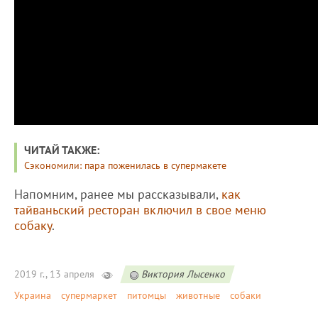
ЧИТАЙ ТАКЖЕ:
Сэкономили: пара поженилась в супермакете
Напомним, ранее мы рассказывали,
как
тайваньский ресторан включил в свое меню
собаку
.
2019 г., 13 апреля
Виктория Лысенко
Украина
супермаркет
питомцы
животные
собаки