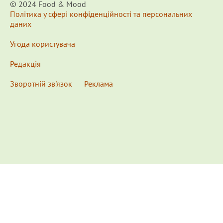
© 2024 Food & Мood
Політика у сфері конфіденційності та персональних
даних
Угода користувача
Редакція
Зворотній зв'язок
Реклама
x
Для удобства пользования сайтом используются
Cookies.
Подробнее...
This website uses Cookies to ensure you get the best
experience on our website.
Learn more...
Ознакомлен(а) /