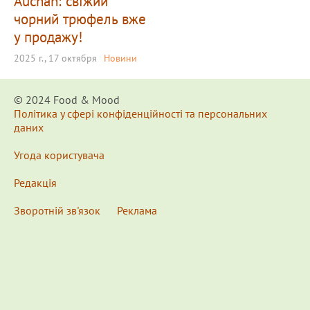
Auchan: свіжий
чорний трюфель вже
у продажу!
2025 г., 17 октября
Новини
© 2024 Food & Мood
Політика у сфері конфіденційності та персональних
даних
Угода користувача
Редакція
Зворотній зв'язок
Реклама