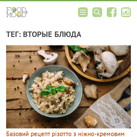
ТЕГ: ВТОРЫЕ БЛЮДА
Базовий рецепт різотто з ніжно-кремовим