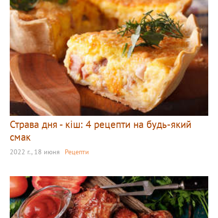
Страва дня - кіш: 4 рецепти на будь-який
смак
2022 г., 18 июня
Рецепти