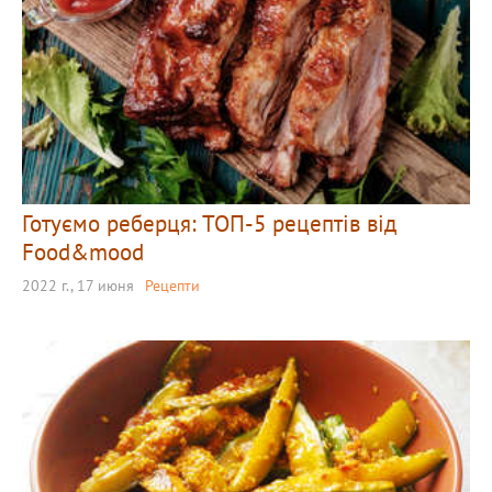
Готуємо реберця: ТОП-5 рецептів від
Food&mood
2022 г., 17 июня
Рецепти