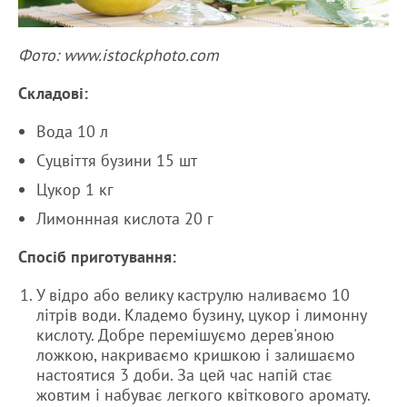
Фото: www.istockphoto.com
Складові:
Вода 10 л
Суцвіття бузини 15 шт
Цукор 1 кг
Лимоннная кислота 20 г
Спосіб приготування:
У відро або велику каструлю наливаємо 10
літрів води. Кладемо бузину, цукор і лимонну
кислоту. Добре перемішуємо дерев'яною
ложкою, накриваємо кришкою і залишаємо
настоятися 3 доби. За цей час напій стає
жовтим і набуває легкого квіткового аромату.