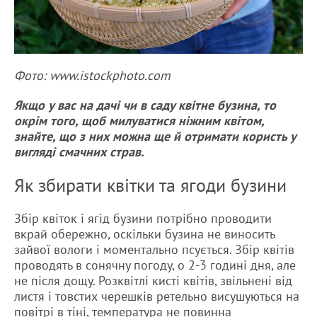
Фото: www.istockphoto.com
Якщо у вас на дачі чи в саду квітне бузина, то
окрім того, щоб милуватися ніжним квітом,
знайте, що з них можна ще й отримати користь у
вигляді смачних страв.
Як збирати квітки та ягоди бузини
Збір квіток і ягід бузини потрібно проводити
вкрай обережно, оскільки бузина не виносить
зайвої вологи і моментально псується. Збір квітів
проводять в сонячну погоду, о 2-3 годині дня, але
не після дощу. Розквітлі кисті квітів, звільнені від
листя і товстих черешків ретельно висушуються на
повітрі в тіні, температура не повинна