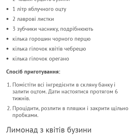
1 літр яблучного оцту
2 лаврові листки
3 зубчики часнику, подрібнюють
кілька горошин чорного перцю
кілька гілочок квітів чебрецю
кілька гілочок орегано
Спосіб приготування:
Помістіти всі інгредієнти в скляну банку і
залити оцтом. Дати настоятися протягом 6
тижнів.
Процідити, розлити в пляшки і закрити щільно
пробками.
Лимонад з квітів бузини