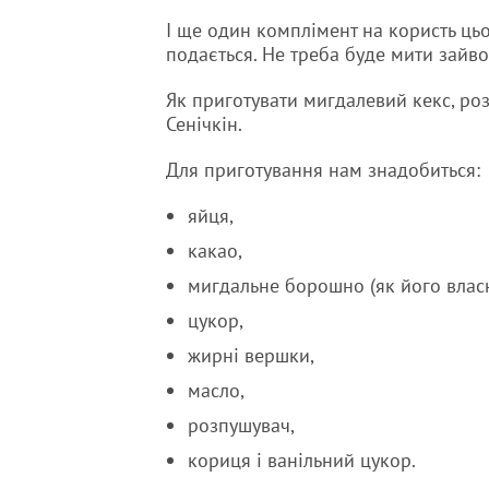
І ще один комплімент на користь цьог
подається. Не треба буде мити зайво
Як приготувати мигдалевий кекс, ро
Сенічкін.
Для приготування нам знадобиться:
яйця,
какао,
мигдальне борошно (як його власн
цукор,
жирні вершки,
масло,
розпушувач,
кориця і ванільний цукор.