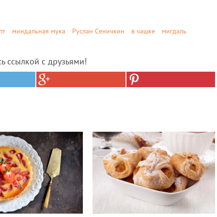
пт
миндальная мука
Руслан Сеничкин
в чашке
мигдаль
сь ссылкой с друзьями!