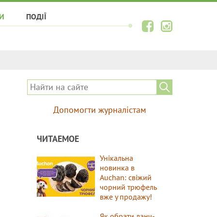
И
ПОДІЇ
Допомогти журналістам
ЧИТАЕМОЕ
Унікальна
новинка в
Auchan: свіжий
чорний трюфель
вже у продажу!
Як обрати ланч-