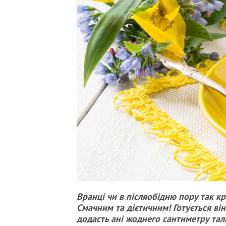
Вранці чи в післяобідню пору так к
Смачним та дієтичним! Готується ві
додасть ані жоднего сантиметру талі