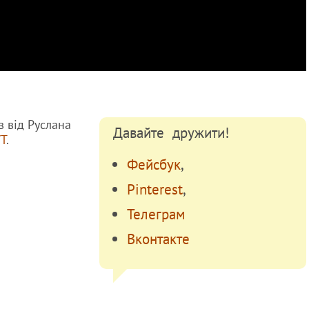
в від Руслана
Давайте дружити!
Т
.
Фейсбук
,
Pinterest
,
Телеграм
Вконтакте