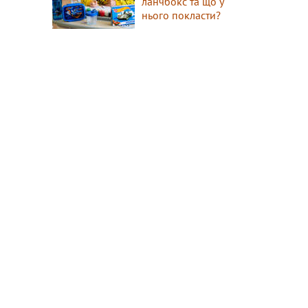
ланчбокс та що у
нього покласти?