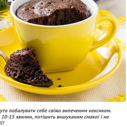
руто побалувати себе свіжо випеченим кексиком.
н 10-15 хвилин, потішить вишуканим смакоі і не
ї!