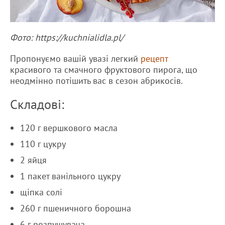
Фото: https://kuchnialidla.pl/
Пропонуємо вашій увазі легкий
рецепт
красивого та смачного фруктового пирога, що
неодмінно потішить вас в сезон абрикосів.
Складові:
120 г вершкового масла
110 г цукру
2 яйця
1 пакет ванільного цукру
щіпка солі
260 г пшеничного борошна
6 г розпушувача