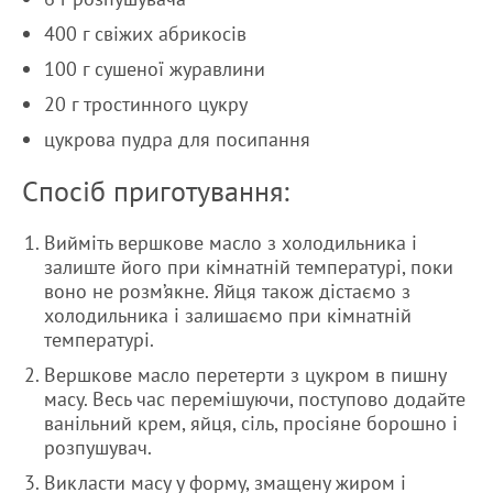
400 г свіжих абрикосів
100 г сушеної журавлини
20 г тростинного цукру
цукрова пудра для посипання
Спосіб приготування:
Вийміть вершкове масло з холодильника і
залиште його при кімнатній температурі, поки
воно не розм’якне. Яйця також дістаємо з
холодильника і залишаємо при кімнатній
температурі.
Вершкове масло перетерти з цукром в пишну
масу. Весь час перемішуючи, поступово додайте
ванільний крем, яйця, сіль, просіяне борошно і
розпушувач.
Викласти масу у форму, змащену жиром і