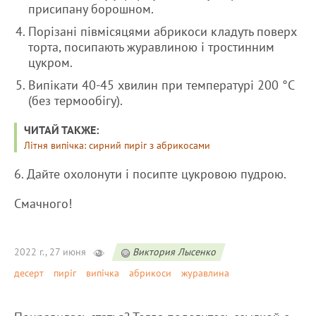
присипану борошном.
Порізані півмісяцями абрикоси кладуть поверх
торта, посипають журавлиною і тростинним
цукром.
Випікати 40-45 хвилин при температурі 200 °C
(без термообігу).
ЧИТАЙ ТАКЖЕ:
Літня випічка: сирний пиріг з абрикосами
6. Дайте охолонути і посипте цукровою пудрою.
Смачного!
2022 г., 27 июня
Виктория Лысенко
десерт
пиріг
випічка
абрикоси
журавлина