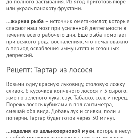
до полного застывания. Из ягод приготовь пюре
или укрась панакоту фруктами.
…жирная рыба
– источник омега-кислот, которые
спасают наш мозг при усиленной деятельности в
течение всего рабочего дня. Еще рыба помогает
при всякого рода воспалениях, что немаловажно
в период ослабления иммунитета и сезонных
депрессий.
Рецепт: Тартар из лосося
Возьми одну красную луковицу, столовую ложку
сливок, 6 кусочков копченого лосося и 3 сырого,
жменю зеленого лука, соус Табаско, соль и перец.
Порежь лосось кубиками в пол сантиметра,
смешай оба вида. Добавь лук и сливки, поли и
поперчи. Тартар будет готов через 30 минут.
…изделия из цельнозерновой муки
, которые несут
с собой медленные углеводы, тем самым давая