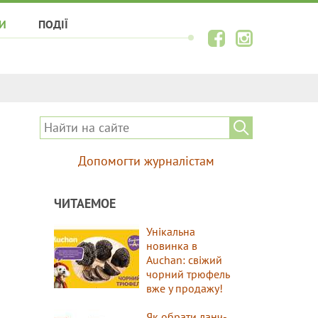
И
ПОДІЇ
Допомогти журналістам
ЧИТАЕМОЕ
Унікальна
новинка в
Auchan: свіжий
чорний трюфель
вже у продажу!
Як обрати ланч-