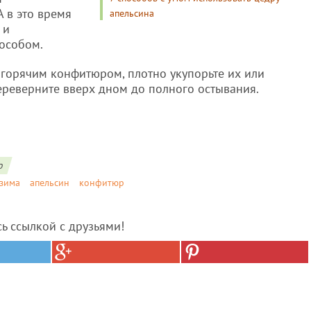
 в это время
апельсина
 и
пособом.
 горячим конфитюром, плотно укупорьте их или
реверните вверх дном до полного остывания.
о
зима
апельсин
конфитюр
сь ссылкой с друзьями!