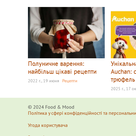
Полуничне варення:
Унікальн
найбільш цікаві рецепти
Auchan: 
трюфель 
2022 г., 19 июня
Рецепти
2025 г., 17 о
© 2024 Food & Мood
Політика у сфері конфіденційності та персональн
Угода користувача