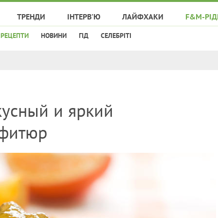
ТРЕНДИ
ІНТЕРВ'Ю
ЛАЙФХАКИ
F&M-РІД
РЕЦЕПТИ
НОВИНИ
ГІД
СЕЛЕБРІТІ
кусный и яркий
нфитюр