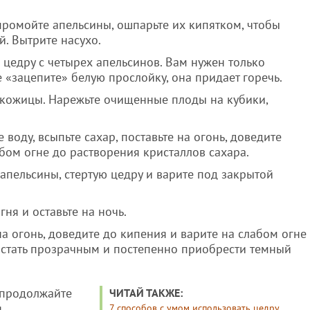
ромойте апельсины, ошпарьте их кипятком, чтобы
. Вытрите насухо.
цедру с четырех апельсинов. Вам нужен только
е «зацепите» белую прослойку, она придает горечь.
т кожицы. Нарежьте очищенные плоды на кубики,
воду, всыпьте сахар, поставьте на огонь, доведите
бом огне до растворения кристаллов сахара.
апельсины, стертую цедру и варите под закрытой
ня и оставьте на ночь.
а огонь, доведите до кипения и варите на слабом огне
 стать прозрачным и постепенно приобрести темный
 продолжайте
ЧИТАЙ ТАКЖЕ:
я
7 способов с умом использовать цедру