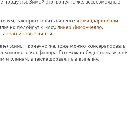
е продукты. Зимой это, конечно же, всевозможные
елям, как приготовить варенье
из мандариновой
отлично подойдут к мясу,
ликер Лимончелло
,
же
апельсиновые чипсы
.
апельсины - конечно же, тоже можно консервировать.
пельсинового конфитюра. Его можно будет намазывать
ям и блинам, а также добавлять в выпечку.