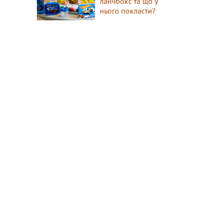
ланчбокс та що у
нього покласти?