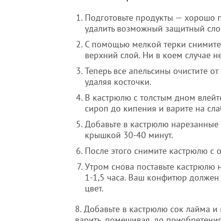
Подготовьте продукты — хорошо п
удалить возможный защитный слой
С помощью мелкой терки снимите 
верхний слой. Ни в коем случае н
Теперь все апельсины очистите о
удаляя косточки.
В кастрюлю с толстым дном влейте 
сироп до кипения и варите на сла
Добавьте в кастрюлю нарезанные 
крышкой 30-40 минут.
После этого снимите кастрюлю с ог
Утром снова поставьте кастрюлю н
1-1,5 часа. Ваш конфитюр должен
цвет.
8. Добавьте в кастрюлю сок лайма и
варить, помешивая, до приобретени