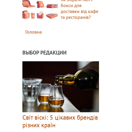
бокси для
доставки від кафе
та ресторанів?
Головна
ВЫБОР РЕДАКЦИИ
Світ віскі: 5 цікавих брендів
різних країн