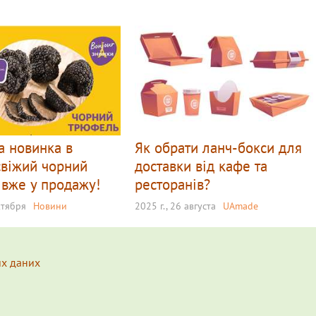
а новинка в
Як обрати ланч-бокси для
свіжий чорний
доставки від кафе та
вже у продажу!
ресторанів?
ктября
Новини
2025 г., 26 августа
UAmade
их даних