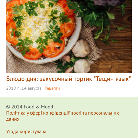
Блюдо дня: закусочный тортик "Тещин язык"
2019 г., 14 августа
Рецепти
© 2024 Food & Мood
Політика у сфері конфіденційності та персональних
даних
Угода користувача