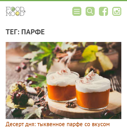
ТЕГ: ПАРФЕ
Десерт дня: тыквенное парфе со вкусом