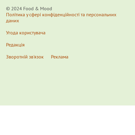
© 2024 Food & Мood
Політика у сфері конфіденційності та персональних
даних
Угода користувача
Редакція
Зворотній зв'язок
Реклама
x
Для удобства пользования сайтом используются
Cookies.
Подробнее...
This website uses Cookies to ensure you get the best