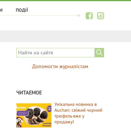
И
ПОДІЇ
Допомогти журналістам
ЧИТАЕМОЕ
Унікальна новинка в
Auchan: свіжий чорний
трюфель вже у
продажу!