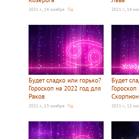
2021 г., 14 ноября
Гід
2021 г., 14 н
Будет сладко или горько?
Будет сла
Гороскоп на 2022 год для
Гороскоп 
Раков
Скорпион
2021 г., 13 ноября
Гід
2021 г., 12 н