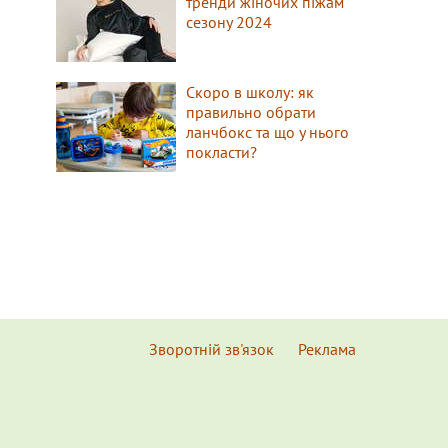
тренди жіночих піжам
сезону 2024
Скоро в школу: як
правильно обрати
ланчбокс та що у нього
покласти?
Зворотній зв'язок
Реклама