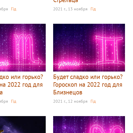
оября
Гід
2021 г., 13 ноября
Гід
дко или горько?
Будет сладко или горько?
на 2022 год для
Гороскоп на 2022 год для
а
Близнецов
оября
Гід
2021 г., 12 ноября
Гід