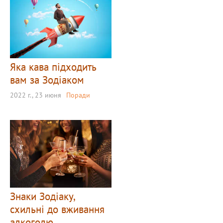
Яка кава підходить
вам за Зодіаком
2022 г., 23 июня
Поради
Знаки Зодіаку,
схильні до вживання
алкоголю