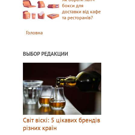
бокси для
доставки від кафе
та ресторанів?
Головна
ВЫБОР РЕДАКЦИИ
Світ віскі: 5 цікавих брендів
різних країн