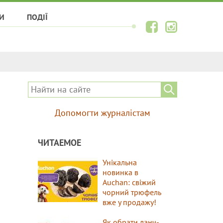
И
ПОДІЇ
Допомогти журналістам
ЧИТАЕМОЕ
Унікальна
новинка в
Auchan: свіжий
чорний трюфель
вже у продажу!
Як обрати ланч-