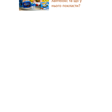
ланчбокс та що у
нього покласти?