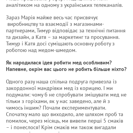
аналітиком на одному з українських телеканалів.
Зараз Марія майже весь час присвячує
виробництву та взаємодії з магазинами-
партнерами, Тимур відповідає за технічні питання
та дизайн, а Катя – за маркетинг та просування.
Тимур і Катя досі суміщають основну роботу з
роботою над медом-шмедом.
Як народилася ідея робити мед особливим?
Напевне, окрім вас цього не робить більше ніхто?
Одного разу наша спільна подруга привезла із
закордонної мандрівки мед із корицею. І ми
подумали: чому б не спробувати змішувати мед не
тільки з горіхами, як у нас заведено, але й з
чимось іншим? Почали експериментувати.
Спочатку мало що виходило, але шляхом проб та
помилок, через місяць, ми вивели перші 5 смаків
– і понеслося! Крім смаків ми також вигадали