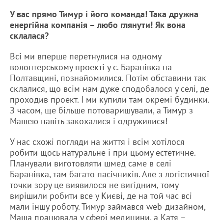
У вас прямо Тимур і його команда! Така дружна
енергійна компанія – любо глянути! Як вона
склалася?
Всі ми вперше перетнулися на одному
волонтерському проекті у с. Баранівка на
Полтавщині, познайомилися. Потім обставини так
склалися, що всім нам дуже сподобалося у селі, де
проходив проект. І ми купили там окремі будинки.
З часом, ще більше потоваришували, а Тимур з
Машею навіть закохалися і одружилися!
У нас схожі погляди на життя і всім хотілося
робити щось натуральне і при цьому естетичне.
Планували виготовляти шмед саме в селі
Баранівка, там багато пасічників. Але з логістичної
точки зору це виявилося не вигідним, тому
вирішили робити все у Києві, де на той час всі
мали іншу роботу. Тимур займався web-дизайном,
Маша працювала у сфері медицини, а Катя –