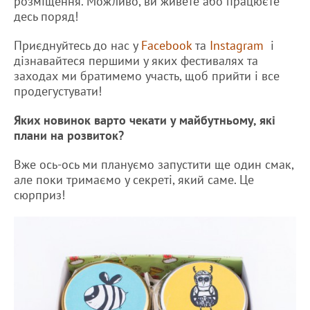
розміщення. Можливо, ви живете або працюєте
десь поряд!
Приєднуйтесь до нас у
Facebook
та
Instagram
і
дізнавайтеся першими у яких фестивалях та
заходах ми братимемо участь, щоб прийти і все
продегустувати!
Яких новинок варто чекати у майбутньому, які
плани на розвиток?
Вже ось-ось ми плануємо запустити ще один смак,
але поки тримаємо у секреті, який саме. Це
сюрприз!