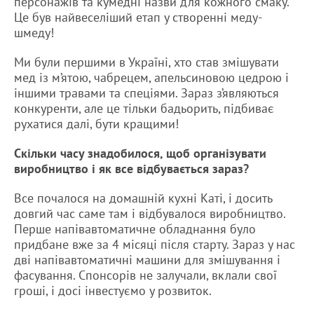
персонажів та кумедні назви для кожного смаку.
Це був найвеселіший етап у створенні меду-
шмеду!
Ми були першими в Україні, хто став змішувати
мед із м’ятою, чабрецем, апельсиновою цедрою і
іншими травами та спеціями. Зараз з’являються
конкуренти, але це тільки бадьорить, підбиває
рухатися далі, бути кращими!
Скільки часу знадобилося, щоб організувати
виробництво і як все відбувається зараз?
Все почалося на домашній кухні Каті, і досить
довгий час саме там і відбувалося виробництво.
Перше напівавтоматичне обладнання було
придбане вже за 4 місяці після старту. Зараз у нас
дві напівавтоматичні машини для змішування і
фасування. Спонсорів не залучали, вклали свої
гроші, і досі інвестуємо у розвиток.