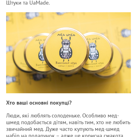
Штуки та UaMade.
Хто ваші основні покупці?
Люди, які люблять солоденьке. Особливо мед-
шмед подобається дітям, навіть тим, хто не любить
звичайний мед. Дуже часто купують мед-шмед
набір на подарунок – адже це корисна смакота