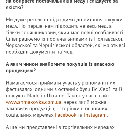
Як обираєте постачальників меду і слідкуєте за
якістю?
Ми дуже ретельно підходимо до питання закупки
меду. По-перше, нам підходить не весь мед, а
тільки соняшниковий, який має певні особливості.
Співпрацюємо із постачальниками із Полтавської,
Черкаської та Чернігівської областей, які мають всі
необхідні документи на мед.
А яким чином знайомите покупців із власною
продукцією?
Намагаємося приймати участь у різноманітних
фестивалях, одними з останніх були Всі.Свої та В
пошуках Made in Ukraine. Також у нас є сайт
www.shmakovka.com.ua
, через який можна
замовити продукцію, і сторінки в основних
соціальних мережах
Facebook
та
Instagram
.
А ще ми представлені в торгівельних мережах