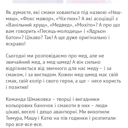
Як думаєте, які смаки ховаються під назвою «Няш-
мяш», «Фокс мажор», «Чіх-пих»? А які асоціації з
«Ванільний хрущ», «Медвед», «Мохіто»? А про що
вам говорить «Песець-молодець» і «Ядрьон
батон»? Цікаво? Так! А ще дуже оригінально і
яскраво!
Сьогодні ми розповідаємо про мед, але не
звичайний мед, а мед-шмед! А він сильно
відрізняється від звичного для нас меду – і за
смаком, і за виглядом. Кожен мед-шмед має свій
смак, свій колір і свого героя, а ще – несе користь
і позитив!
Команда Шмаковка – творці і вигадники
кольорових баночок і смакоти в них – люди
цікаві, веселі і дещо авантюрні. Ми вихопили
Тимура, Машу і Катю на пів годинки і розпитали
про все-все-все.