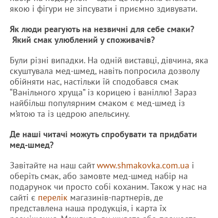
якою і фігури не зіпсувати і приємно здивувати.
Як люди реагують на незвичні для себе смаки?
Який смак улюблений у споживачів?
Були різні випадки. На одній виставці, дівчина, яка
скуштувала мед-шмед, навіть попросила дозволу
обійняти нас, настільки їй сподобався смак
“Ванільного хруща” із корицею і ваніллю! Зараз
найбільш популярним смаком є мед-шмед із
м’ятою та із цедрою апельсину.
Де наші читачі можуть спробувати та придбати
мед-шмед?
Завітайте на наш сайт
www.shmakovka.com.ua
і
оберіть смак, або замовте мед-шмед набір на
подарунок чи просто собі коханим. Також у нас на
сайті є
перелік
магазинів-партнерів, де
представлена наша продукція, і карта їх