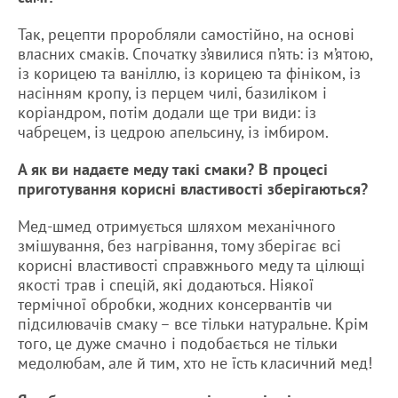
Так, рецепти проробляли самостійно, на основі
власних смаків. Спочатку з’явилися п’ять: із м’ятою,
із корицею та ваніллю, із корицею та фініком, із
насінням кропу, із перцем чилі, базиліком і
коріандром, потім додали ще три види: із
чабрецем, із цедрою апельсину, із імбиром.
А як ви надаєте меду такі смаки? В процесі
приготування корисні властивості зберігаються?
Мед-шмед отримується шляхом механічного
змішування, без нагрівання, тому зберігає всі
корисні властивості справжнього меду та цілющі
якості трав і спецій, які додаються. Ніякої
термічної обробки, жодних консервантів чи
підсилювачів смаку – все тільки натуральне. Крім
того, це дуже смачно і подобається не тільки
медолюбам, але й тим, хто не їсть класичний мед!