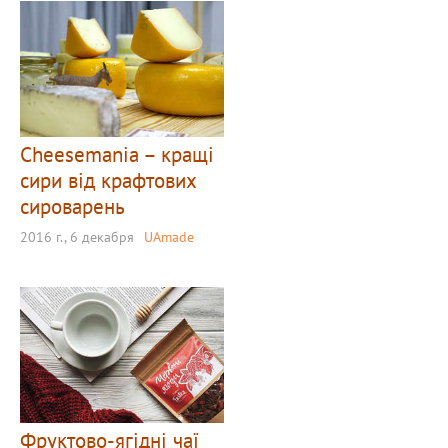
Cheesemania – кращі
сири від крафтових
сироварень
2016 г., 6 декабря
UAmade
Фруктово-ягідні чаї