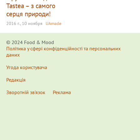
Tastea – з самого
серця природи!
2016 г., 10 ноября
UAmade
© 2024 Food & Мood
Політика у сфері конфіденційності та персональних
даних
Угода користувача
Редакція
Зворотній зв'язок
Реклама