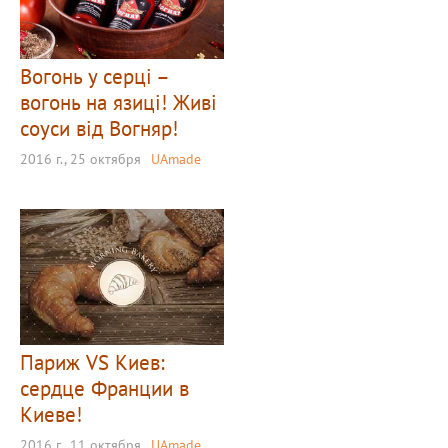
Вогонь у серці –
вогонь на язиці! Живі
соуси від Вогняр!
2016 г., 25 октября
UAmade
Париж VS Киев:
сердце Франции в
Киеве!
2016 г., 11 октября
UAmade