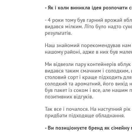
- Як і коли виникла ідея розпочати
- 4 роки тому був гарний врожай ябл
видався мілким. Літо було надто сух
результатів.
Наш знайомий порекомендував нам з
нашому районі, адже в них був мале
Ми відвезли пару контейнерів яблук н
видався таким смачним і солодким, щ
столовий сорт і краще підходить для
солодкий та ароматний, його вихід н
був пакет із соком і все, але нашим
позитивних відгуків.
Так все і почалося. На наступний рі
придбати підходяще обладнання.
- Ви позиціонуєте бренд як сімейну 