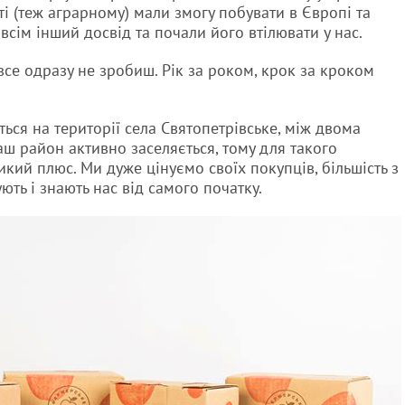
ті (теж аграрному) мали змогу побувати в Європі та
всім інший досвід та почали його втілювати у нас.
все одразу не зробиш. Рік за роком, крок за кроком
ься на території села Святопетрівське, між двома
аш район активно заселяється, тому для такого
кий плюс. Ми дуже цінуємо своїх покупців, більшість з
ують і знають нас від самого початку.