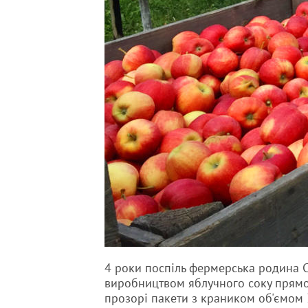
4 роки поспіль фермерська родина Се
виробництвом яблучного соку прямо
прозорі пакети з краником об'ємом 3