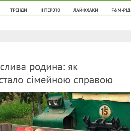
ТРЕНДИ
ІНТЕРВ'Ю
ЛАЙФХАКИ
F&M-РІД
слива родина: як
 стало сімейною справою