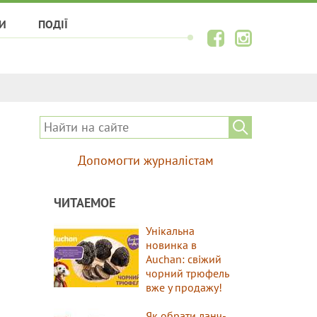
И
ПОДІЇ
Допомогти журналістам
ЧИТАЕМОЕ
Унікальна
новинка в
Auchan: свіжий
чорний трюфель
вже у продажу!
Як обрати ланч-