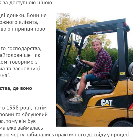
к за доступною ціною.
дві доньки. Вони не
ожного клієнта,
авою і принципово
го господарства,
айголовніше - як
дом, говоримо з
а та засновниці
на".
ства, де воно
 в 1998 році, потім
ивовий та яблуневий
ю, тому він був
ама вже займалась
вою чергу набирались практичного досвіду у процесі.