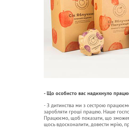
- Що особисто вас надихнуло працю
- З дитинства ми з сестрою працюємо
заробляти гроші працею. Наше госпо
Працюємо, щоб показати, що зможемо
щось вдосконалити, довести мрію, п