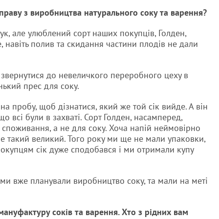
 справу з виробництва натурального соку та варення?
ук, але улюблений сорт наших покупців, Голден,
е, навіть полив та скидання частини плодів не дали
вернутися до невеличкого переробного цеху в
нький прес для соку.
а пробу, щоб дізнатися, який же той сік вийде. А він
о всі були в захваті. Сорт Голден, насамперед,
 споживання, а не для соку. Хоча напій неймовірно
е такий великий. Того року ми ще не мали упаковки,
 покупцям сік дуже сподобався і ми отримали купу
к ми вже планували виробництво соку, та мали на меті
мануфактуру соків та варення. Хто з рідних вам