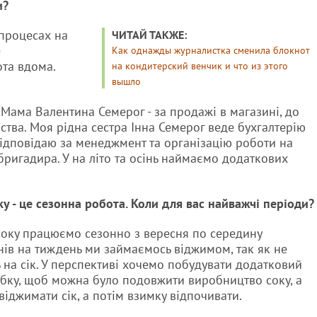
и?
х процесах на
ЧИТАЙ ТАКЖЕ:
е
Как однажды журналистка сменила блокнот
ота вдома.
на кондитерский венчик и что из этого
вышло
Мама Валентина Семерог - за продажі в магазині, до
ства. Моя рідна сестра Інна Семерог веде бухгалтерію
відповідаю за менеджмент та організацію роботи на
бригадира. У на літо та осінь наймаємо додаткових
у - це сезонна робота. Коли для вас найважчі періоди?
соку працюємо сезонно з вересня по середину
днів на тиждень ми займаємось віджимом, так як не
ь на сік. У перспективі хочемо побудувати додатковий
обку, щоб можна було подовжити виробництво соку, а
іджимати сік, а потім взимку відпочивати.