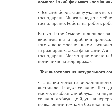
домогає і який фах мають помічник
- Вся сім’я бере активну участь у всі
господарстві. Ми аж занадто сімейн
господарство. Робота на роботі, роб
Батько Петро Семерог відповідає за
вирощування та виробничі процеси. 
того ж вона є засновником господар
та розпоряджається фінансами. А я 
господарстві. Маємо тракториста та 
помічників на збір врожаю.
- Тож виготовлення натурального сок
- На даний момент з виробництвом 
листопада. Це дуже складно. Шість 
маємо, де зберігати яблука, які йдут
склад для яблук, що йдуть на перер
не шаленими темпами без вихідних в