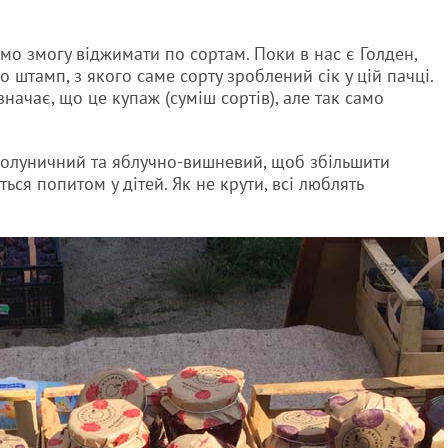
мо змогу віджимати по сортам. Поки в нас є Голден,
 штамп, з якого саме сорту зроблений сік у цій пачці.
начає, що це купаж (суміш сортів), але так само
полуничний та яблучно-вишневий, щоб збільшити
ься попитом у дітей. Як не крути, всі люблять