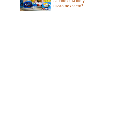
ланчбокс та що у
нього покласти?