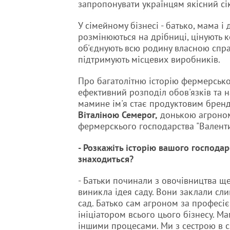
запропонувати українцям якісний сі
У сімейному бізнесі - батько, мама і 
розмінюються на дрібниці, цінують к
об'єднують всю родину власною спр
підтримують місцевих виробників.
Про багатолітню історію фермерсько
ефективний розподіл обов'язків та н
мамине ім'я стає продуктовим брен
Віталіною Семерог,
донькою агроном
фермерскього господарства "Валенти
- Розкажіть історію вашого господар
знаходиться?
- Батьки починали з овочівництва ще
виникла ідея саду. Вони заклали сл
сад. Батько сам агроном за професіє
ініціатором всього цього бізнесу. М
іншими процесами. Ми з сестрою в с