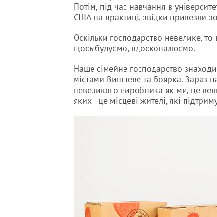
Потім, під час навчання в університе
США на практиці, звідки привезли зо
Оскільки господарство невелике, то 
щось будуємо, вдосконалюємо.
Наше сімейне господарство знаходит
містами Вишневе та Боярка. Зараз н
невеликого виробника як ми, це вели
яких - це місцеві жителі, які підтрим