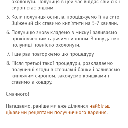
охолонути. Полуниця в цей час віддає свій сік і
сироп стає рідким.
Коли полуниця остигла, проціджуємо її на сито.
Зціжений сік ставимо кип'ятити на 5-7 хвилин.
Полуницю знову кладемо в миску і заливаємо
прокіпяченним гарячим сиропом. Знову даємо
полуниці повністю охолонути.
І ще раз повторюємо цю процедуру.
Після третьої такої процедури, розкладаємо
полуничні ягоди в стерильні банки і заливаємо
киплячим сиропом, закочуємо кришками і
ставимо в ковдру.
Смачного!
Нагадаємо, раніше ми вже ділилися
найбільш
цікавими рецептами получничного варення
.