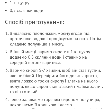
1 кг цукру
0,5 склянки води
Спосіб приготування:
Видаляємо плодоніжки, моєму ягоди під
проточною водою і проціжуємо на сито. Потім
кладемо полуницю в миску.
В іншій мисці варимо сироп: в 1 кг цукру
додаємо 0,5 склянки води і ставимо на
середній вогонь варитися.
Варимо сироп 5-7 хвилин, щоб він став густий,
але не білий. Перевірити його досить просто,
взяти ложкою трохи сиропу і злегка на нього
подути, якщо сироп став в'язкий і майже застиг,
то він готовий.
Тепер заливаємо гарячим сиропом полуницю,
накриваємо її кришкою і даємо