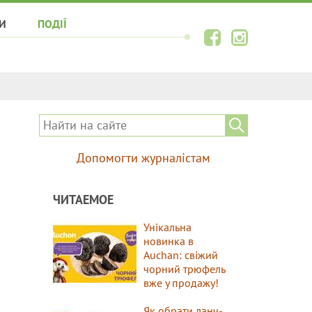
И
ПОДІЇ
Допомогти журналістам
ЧИТАЕМОЕ
Унікальна
новинка в
Auchan: свіжий
чорний трюфель
вже у продажу!
Як обрати ланч-