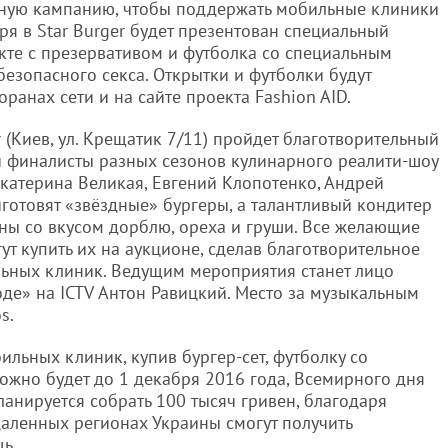
ьную кампанию, чтобы поддержать мобильные клиники
ря в Star Burger будет презентован специальный
екте с презервативом и футболка со специальным
езопасного секса. Открытки и футболки будут
ранах сети и на сайте проекта Fashion AID.
r (Киев, ул. Крещатик 7/11) пройдет благотворительный
 и финалисты разных сезонов кулинарного реалити-шоу
катерина Великая, Евгений Клопотенко, Андрей
готовят «звёздные» бургеры, а талантливый кондитер
оны со вкусом дорблю, ореха и груши. Все желающие
т купить их на аукционе, сделав благотворительное
ьных клиник. Ведущим мероприятия станет лицо
оде» на ICTV Антон Равицкий. Место за музыкальным
s.
ильных клиник, купив бургер-сет, футболку со
ожно будет до 1 декабря 2016 года, Всемирного дня
анируется собрать 100 тысяч гривен, благодаря
аленных регионах Украины смогут получить
ь.