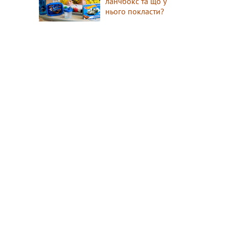
ланчбокс та що у
нього покласти?