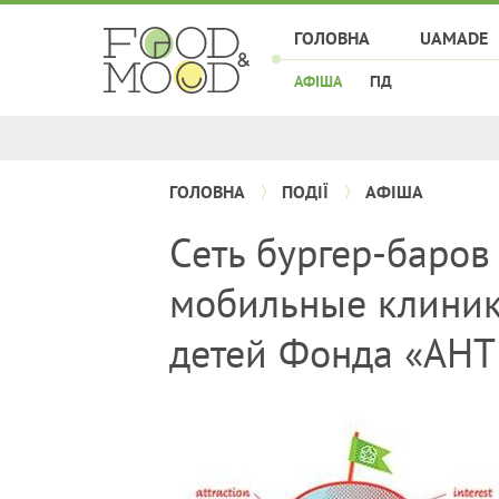
ГОЛОВНА
UAMADE
АФІША
ГІД
ГОЛОВНА
ПОДІЇ
АФІША
Сеть бургер-баров
мобильные клиник
детей Фонда «АН