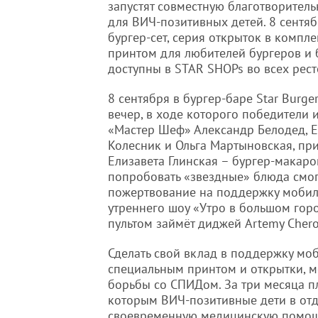
запустят совместную благотворител
для ВИЧ-позитивных детей. 8 сентяб
бургер-сет, серия открыток в компл
принтом для любителей бургеров и б
доступны в STAR SHOPs во всех ресто
8 сентября в бургер-баре Star Burge
вечер, в ходе которого победители
«Мастер Шеф» Александр Белодед, Е
Колесник и Ольга Мартыновская, при
Елизавета Глинская – бургер-макар
попробовать «звездные» блюда смогу
пожертвование на поддержку мобил
утреннего шоу «Утро в большом гор
пультом займёт диджей Artemy Chero
Сделать свой вклад в поддержку моб
специальным принтом и открытки, м
борьбы со СПИДом. За три месяца пл
которым ВИЧ-позитивные дети в отд
своевременную медицинскую помощ