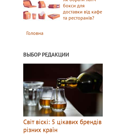
бокси для
доставки від кафе
та ресторанів?
Головна
ВЫБОР РЕДАКЦИИ
Світ віскі: 5 цікавих брендів
різних країн