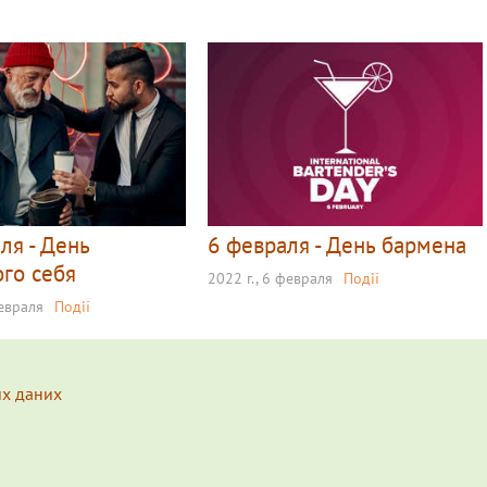
ля - День
6 февраля - День бармена
го себя
2022 г., 6 февраля
Події
февраля
Події
их даних