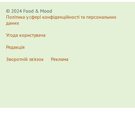
© 2024 Food & Мood
Політика у сфері конфіденційності та персональних
даних
Угода користувача
Редакція
Зворотній зв'язок
Реклама
x
Для удобства пользования сайтом используются
Cookies.
Подробнее...
This website uses Cookies to ensure you get the best