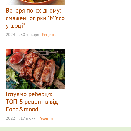
Вечеря по-східному:
смажені огірки "М'ясо
у шоці"
2024 г., 30 января
Рецепти
Готуємо реберця:
ТОП-5 рецептів від
Food&mood
2022 г., 17 июня
Рецепти