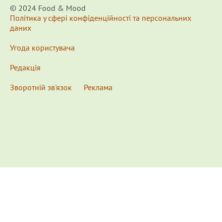
© 2024 Food & Мood
Політика у сфері конфіденційності та персональних
даних
Угода користувача
Редакція
Зворотній зв'язок
Реклама
x
Для удобства пользования сайтом используются
Cookies.
Подробнее...
This website uses Cookies to ensure you get the best
experience on our website.
Learn more...
Ознакомлен(а) /