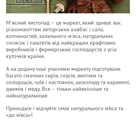
М`ясний листопад – це маркет, який здивує вас
різноманіттям авторських ковбас і сала,
копченостей, халяльного м'яса, натуральних
сосисок і паштетів від найкращих крафтових
виробників і фермерських господарств з усіх
куточків країни.
А на додачу інші учасники маркету підготували
багато смачних сирів, соусів, випічки та
солодощів, чаїв і настоянок, шоколаду та карамелі,
джемів і меду. Все – тільки найякісніше та
найнатуральніше.
Приходьте і відчуйте смак натурального м’яса та
«до м’яса»!