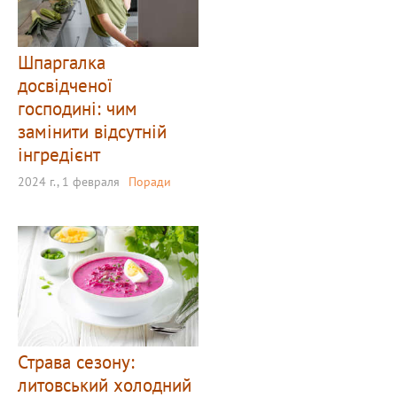
Шпаргалка
досвідченої
господині: чим
замінити відсутній
інгредієнт
2024 г., 1 февраля
Поради
Страва сезону:
литовський холодний