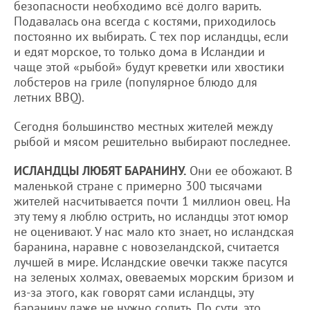
безопасности необходимо всё долго варить.
Подавалась она всегда с костями, приходилось
постоянно их выбирать. С тех пор исландцы, если
и едят морское, то только дома в Исландии и
чаще этой «рыбой» будут креветки или хвостики
лобстеров на гриле (популярное блюдо для
летних BBQ).
Cегодня большинство местных жителей между
рыбой и мясом решительно выбирают последнее.
ИСЛАНДЦЫ ЛЮБЯТ БАРАНИНУ.
Они ее обожают. В
маленькой стране с примерно 300 тысячами
жителей насчитывается почти 1 миллион овец. На
эту тему я люблю острить, но исландцы этот юмор
не оценивают. У нас мало кто знает, но исландская
баранина, наравне с новозеландской, считается
лучшей в мире. Исландские овечки также пасутся
на зеленых холмах, овеваемых морским бризом и
из-за этого, как говорят сами исландцы, эту
баранину даже не нужно солить. По сути, это